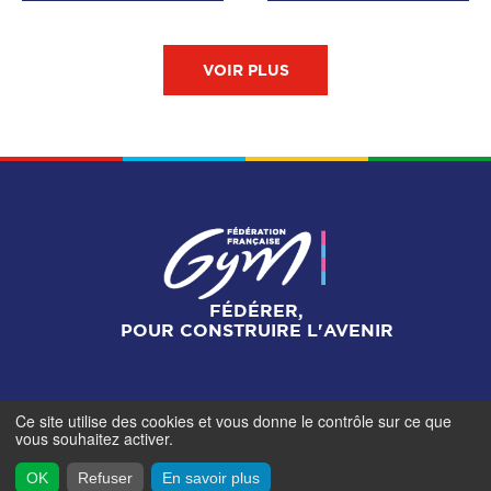
VOIR PLUS
FÉDÉRER,
POUR CONSTRUIRE L'AVENIR
Ce site utilise des cookies et vous donne le contrôle sur ce que
Mentions légales
-
Gestionnaire de cookies
-
Accès
vous souhaitez activer.
contributeurs
- © Fédération Française de Gymnastique -
2026
OK
Refuser
En savoir plus