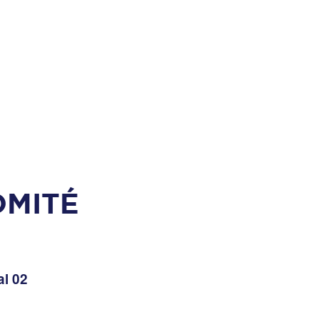
OMITÉ
l 02